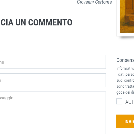
Giovanni Certomà
SCIA UN COMMENTO
Consenso
Informativa
i dati perso
suoi confron
sono tratta
gode dei di
AUT