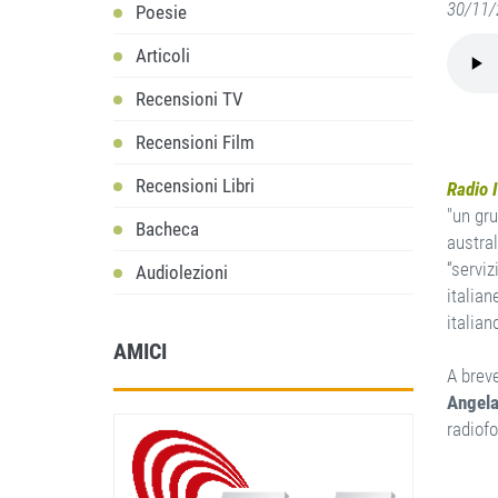
30/11/
Poesie
Articoli
Recensioni TV
Recensioni Film
Recensioni Libri
Radio 
"un gr
Bacheca
austral
“serviz
Audiolezioni
italia
italian
AMICI
A breve
Angela
radiofo