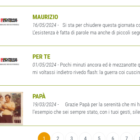
MAURIZIO
16/05/2024
- Si sta per chiudere questa giornata com
L’esistenza è fatta di parole ma anche di piccoli segni
PER TE
01/05/2024
- Pochi minuti ancora ed è mezzanotte qu
mi voltassi indietro rivedo flash: la guerra coi cusc
PAPÀ
19/03/2024
- Grazie Papà per la serenità che mi h
l’esempio che sei sempre stato, con i tuoi gesti, silen
1
2
3
4
5
6
7