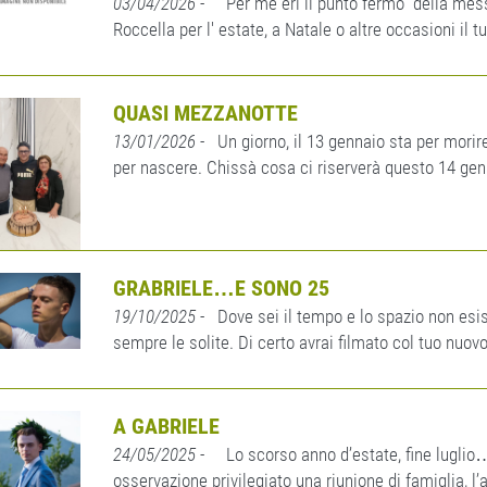
03/04/2026
- Per me eri il punto fermo della messa
Roccella per l' estate, a Natale o altre occasioni il t
QUASI MEZZANOTTE
13/01/2026
- Un giorno, il 13 gennaio sta per morir
per nascere. Chissà cosa ci riserverà questo 14 genna
GRABRIELE…E SONO 25
19/10/2025
- Dove sei il tempo e lo spazio non esist
sempre le solite. Di certo avrai filmato col tuo nuovo
A GABRIELE
24/05/2025
- Lo scorso anno d’estate, fine luglio…
osservazione privilegiato una riunione di famiglia, l’af