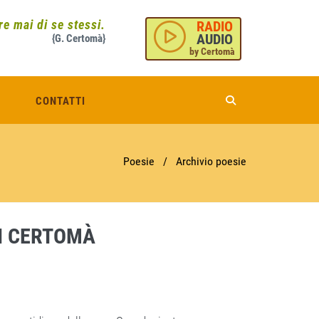
e mai di se stessi.
RADIO
AUDIO
{G. Certomà}
by Certomà
CONTATTI
Poesie
/
Archivio poesie
NI CERTOMÀ