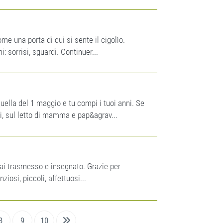
e una porta di cui si sente il cigolìo.
: sorrisi, sguardi. Continuer...
ella del 1 maggio e tu compi i tuoi anni. Se
ini, sul letto di mamma e pap&agrav...
ai trasmesso e insegnato. Grazie per
ziosi, piccoli, affettuosi...
8
9
10