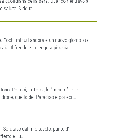
 quotidiana della sera. Quando rientravo a
uo saluto: &ldquo...
e. Pochi minuti ancora e un nuovo giorno sta
io. Il freddo e la leggera pioggia...
ono. Per noi, in Terra, le “misure” sono
 drone, quello del Paradiso e poi edit...
 Scrutavo dal mio tavolo, punto d'
fetto e l’u...