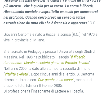
"
Accanto alla passione per la cultura v’è in me un’altra - forse
più intensa - che è quella per la corsa. La corsa è libertà,
rilassamento mentale e soprattutto un modo per conoscersi
nel profondo. Quando corro provo un senso di totale
estraniazione da tutto ciò che è frenesia e apparenza
" G.C.
Giovanni Certomà è nato a Roccella Jonica (R.C.) nel 1970 e
vive in provincia di Milano.
Si è laureato in Pedagogia presso l’Università degli Studi di
Messina. Nel 1998 ha pubblicato il saggio "
I
l filosofo
dimenticato. Morale e società giusta in Erminio Juvalta
".
Nell’anno 2000 ha dato alle stampe la raccolta di liriche
"
Vitalità svelata
". Dopo cinque anni di silenzio, G. Certomà
ritorna in libreria con "
Due gambe e un cuore
", raccolta di
articoli e foto, Edizioni Il Fiorino, 2005.
Di professione fa l’insegnante di Lettere e Filosofia.