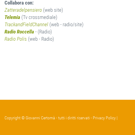
Collabora con:
Z
atteradelpensiero
(web site)
Telemia
(Tv crossmediale)
TrackandFieldChannel
(web - radio/site)
Radio Roccella
- (Radio)
Radio Poli
s
(web - Radio)
Copyright © Giovanni Certomà - tutti i diritti riservati -
Privacy Policy
|