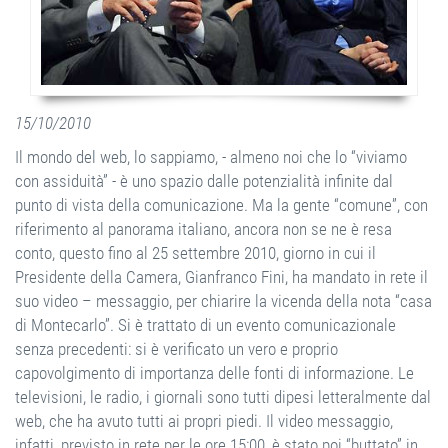
15/10/2010
Il mondo del web, lo sappiamo, - almeno noi che lo “viviamo
con assiduità” - è uno spazio dalle potenzialità infinite dal
punto di vista della comunicazione. Ma la gente “comune”, con
riferimento al panorama italiano, ancora non se ne è resa
conto, questo fino al 25 settembre 2010, giorno in cui il
Presidente della Camera, Gianfranco Fini, ha mandato in rete il
suo video – messaggio, per chiarire la vicenda della nota “casa
di Montecarlo”. Si è trattato di un evento comunicazionale
senza precedenti: si è verificato un vero e proprio
capovolgimento di importanza delle fonti di informazione. Le
televisioni, le radio, i giornali sono tutti dipesi letteralmente dal
web, che ha avuto tutti ai propri piedi. Il video messaggio,
infatti, previsto in rete per le ore 15:00, è stato poi “buttato” in