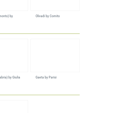
amonto) by
Olivadi by Comito
abria) by Giulia
Gaeta by Parisi