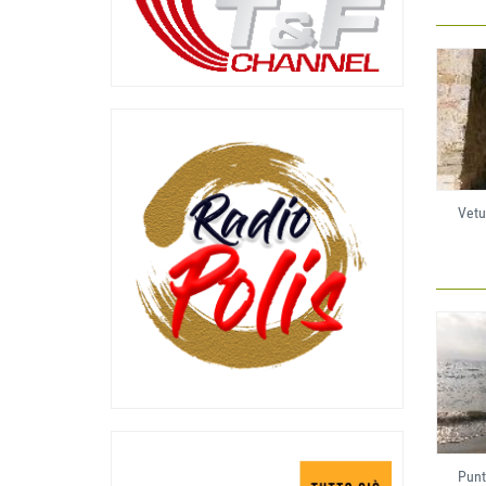
Vetu
Punt