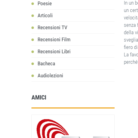
In un 
Poesie
un cert
Articoli
velocit
senza f
Recensioni TV
della v
Recensioni Film
sveglia
fiero di
Recensioni Libri
La fav
perché 
Bacheca
Audiolezioni
AMICI