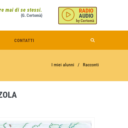
e mai di se stessi.
RADIO
AUDIO
{G. Certomà}
by Certomà
CONTATTI
I miei alunni
/
Racconti
ZZOLA