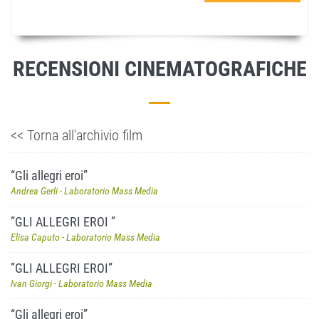
RECENSIONI CINEMATOGRAFICHE
<< Torna all'archivio film
“Gli allegri eroi”
Andrea Gerli - Laboratorio Mass Media
”GLI ALLEGRI EROI ”
Elisa Caputo - Laboratorio Mass Media
”GLI ALLEGRI EROI”
Ivan Giorgi - Laboratorio Mass Media
“Gli allegri eroi”