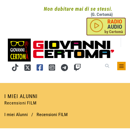
Non dubitare mai di se stessi.
{G. Certomà}
RADIO
AUDIO
by Certomà
I MIEI ALUNNI
Recensioni FILM
I miei Alunni
/
Recensioni FILM