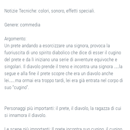
Notizie Tecniche: colori, sonoro, effetti speciali.
Genere: commedia
Argomento:
Un prete andando a esorcizzare una signora, provoca la
fuoriuscita di uno spirito diabolico che dice di esser il cugino
del prete e da lì iniziano una serie di avventure equivoche e
singolari. Il diavolo prende il treno e incontra una signora …la
segue e alla fine il prete scopre che era un diavolo anche
lei….ma ormai era troppo tardi, lei era già entrata nel corpo di
suo “cugino”.
Personaggi più importanti: il prete, il diavolo, la ragazza di cui
si innamora il diavolo.
Le scene più importanti: Il prete incontra suo cugino, il cugino