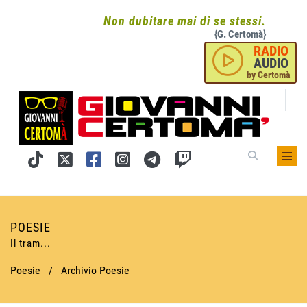
Non dubitare mai di se stessi.
{G. Certomà}
RADIO
AUDIO
by Certomà
POESIE
Il tram...
Poesie
/
Archivio Poesie