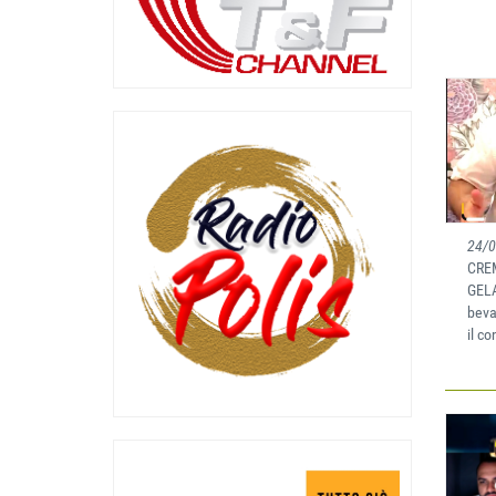
24/
CRE
GELA
beva
il co