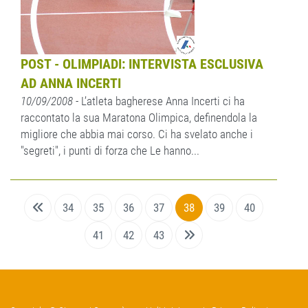
POST - OLIMPIADI: INTERVISTA ESCLUSIVA
AD ANNA INCERTI
10/09/2008
- L’atleta bagherese Anna Incerti ci ha
raccontato la sua Maratona Olimpica, definendola la
migliore che abbia mai corso. Ci ha svelato anche i
"segreti", i punti di forza che Le hanno...
34
35
36
37
38
39
40
41
42
43