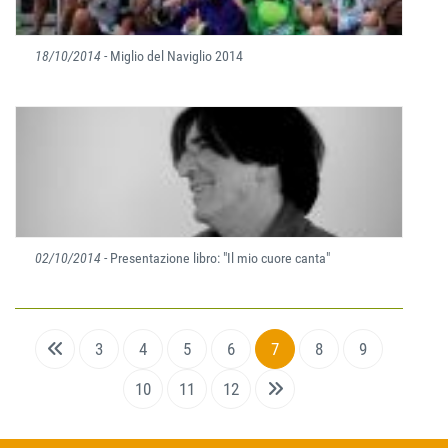
18/10/2014
- Miglio del Naviglio 2014
02/10/2014
- Presentazione libro: "Il mio cuore canta"
3
4
5
6
7
8
9
10
11
12