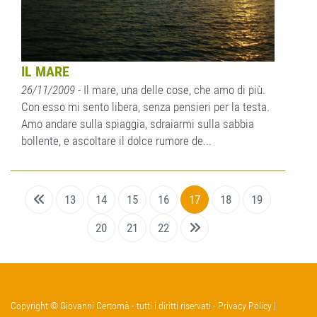
IL MARE
26/11/2009
- Il mare, una delle cose, che amo di più.
Con esso mi sento libera, senza pensieri per la testa.
Amo andare sulla spiaggia, sdraiarmi sulla sabbia
bollente, e ascoltare il dolce rumore de...
13
14
15
16
17
18
19
20
21
22
Copyright © Giovanni Certomà - tutti i diritti riservati -
Privacy Policy
|