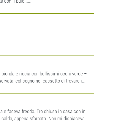
con il buio......
ionda e riccia con bellissimi occhi verde –
ervata, col sogno nel cassetto di trovare i...
ia e faceva freddo. Ero chiusa in casa con in
 calda, appena sfornata. Non mi dispiaceva