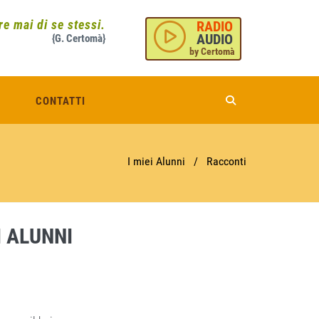
e mai di se stessi.
RADIO
AUDIO
{G. Certomà}
by Certomà
CONTATTI
I miei Alunni
/
Racconti
I ALUNNI