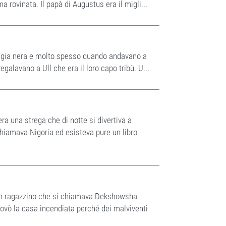
rovinata. Il papà di Augustus era il migli...
agia nera e molto spesso quando andavano a
galavano a Ull che era il loro capo tribù. U...
ra una strega che di notte si divertiva a
 chiamava Nigoria ed esisteva pure un libro
 un ragazzino che si chiamava Dekshowsha
trovò la casa incendiata perché dei malviventi