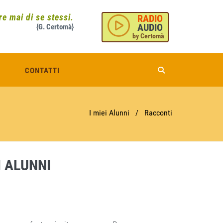
e mai di se stessi.
RADIO
AUDIO
{G. Certomà}
by Certomà
CONTATTI
I miei Alunni
/
Racconti
I ALUNNI