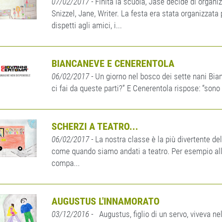
07/02/2017
- Finita la scuola, Jase decide di organi
Snizzel, Jane, Writer. La festa era stata organizzata
dispetti agli amici, i...
BIANCANEVE E CENERENTOLA
06/02/2017
- Un giorno nel bosco dei sette nani Bia
ci fai da queste parti?” E Cenerentola rispose: “sono v
SCHERZI A TEATRO...
06/02/2017
- La nostra classe è la più divertente de
come quando siamo andati a teatro. Per esempio all’
compa...
AUGUSTUS L'INNAMORATO
03/12/2016
- Augustus, figlio di un servo, viveva ne