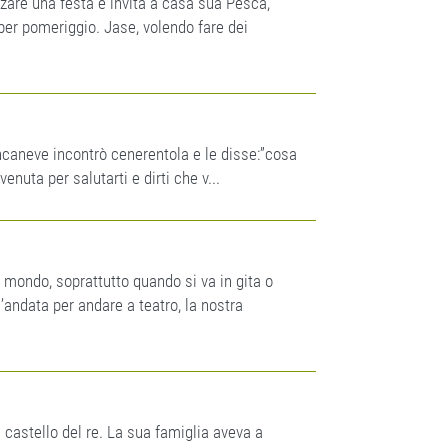
zzare una festa e invita a casa sua Pesca,
 per pomeriggio. Jase, volendo fare dei
ncaneve incontrò cenerentola e le disse:”cosa
enuta per salutarti e dirti che v...
l mondo, soprattutto quando si va in gita o
andata per andare a teatro, la nostra
l castello del re. La sua famiglia aveva a